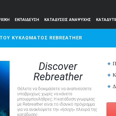
ΡΧΙΚΗ
ΕΚΠΑΙΔΕΥΣΗ
ΚΑΤΑΔΥΣΕΙΣ ΑΝΑΨΥΧΗΣ
ΚΑΤΑΔΥΤΙ
ΣΤΟΥ ΚΥΚΛΩΜΑΤΟΣ REBREATHER
Π
Discover
Rebreather
Κ
Δ
Θέλετε να δοκιμάσετε να αναπνεύσετε
υποβρυχίως χωρίς να κάνετε
μπουρμπουλήθρες; Η κατάδυση γνωριμίας
με Rebreather είναι το ιδανικό πρόγραμμα
για να ανακλύψετε την «ήσυχη» πλευρά της
κατάδυσης.