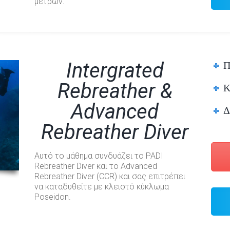
μέτρων.
Π
Intergrated
Rebreather &
Κ
Advanced
Δ
Rebreather Diver
Αυτό το μάθημα συνδυάζει το PADI
Rebreather Diver και το Advanced
Rebreather Diver (CCR) και σας επιτρέπει
να καταδυθείτε με κλειστό κύκλωμα
Poseidon.